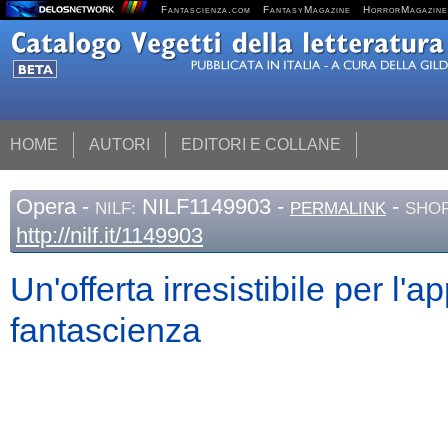
Fantascienza.com
FantasyMagazine
HorrorMagazine
HOME
AUTORI
EDITORI E COLLANE
Opera
-
NILF1149903 -
-
NILF:
PERMALINK
SHOR
http://nilf.it/1149903
Un'offerta irresistibile per l'
fantascienza