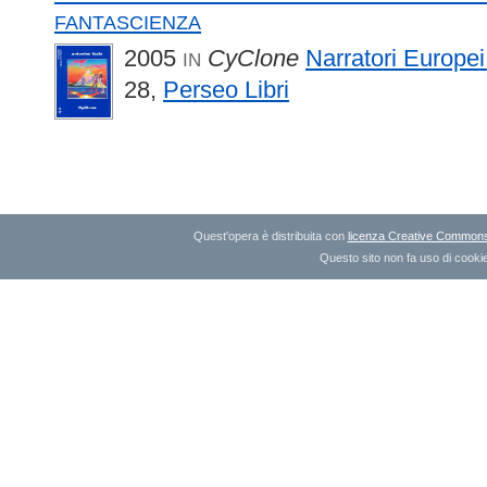
fantascienza
2005
CyClone
Narratori Europei
IN
28,
Perseo Libri
Quest'opera è distribuita con
licenza Creative Commons A
Questo sito non fa uso di cookie 