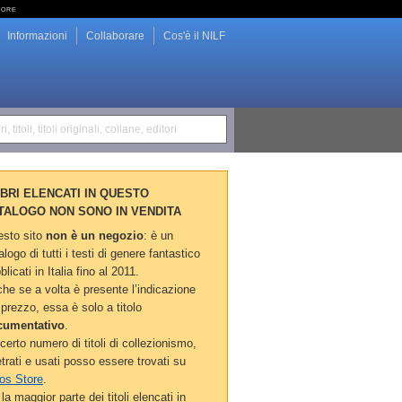
tore
Informazioni
Collaborare
Cos'è il NILF
i, titoli, titoli originali, collane, editori
LIBRI ELENCATI IN QUESTO
TALOGO NON SONO IN VENDITA
sto sito
non è un negozio
: è un
alogo di tutti i testi di genere fantastico
blicati in Italia fino al 2011.
he se a volta è presente l’indicazione
 prezzo, essa è solo a titolo
cumentativo
.
certo numero di titoli di collezionismo,
etrati e usati posso essere trovati su
os Store
.
la maggior parte dei titoli elencati in