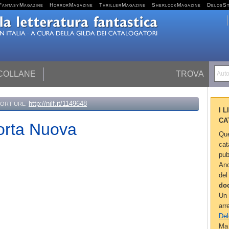
FantasyMagazine
HorrorMagazine
ThrillerMagazine
SherlockMagazine
DelosS
 COLLANE
TROVA
Autor
http://nilf.it/1149648
ORT URL:
I 
CA
Porta Nuova
Que
cat
pub
Anc
del
do
Un 
arr
Del
Ma 