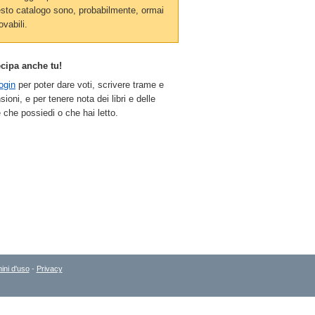
sto catalogo sono, probabilmente, ormai
ovabili.
ecipa anche tu!
ogin
per poter dare voti, scrivere trame e
sioni, e per tenere nota dei libri e delle
 che possiedi o che hai letto.
ini d'uso
-
Privacy