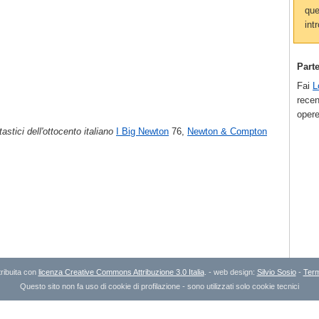
que
intr
Part
Fai
L
recen
opere
astici dell'ottocento italiano
I Big Newton
76,
Newton & Compton
ribuita con
licenza Creative Commons Attribuzione 3.0 Italia
. - web design:
Silvio Sosio
-
Term
Questo sito non fa uso di cookie di profilazione - sono utilizzati solo cookie tecnici