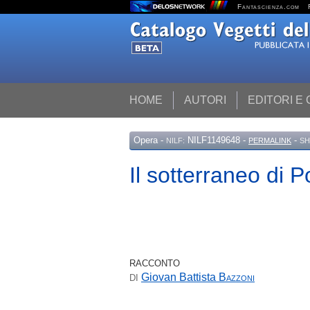
Fantascienza.com
HOME
AUTORI
EDITORI E
Opera
-
NILF1149648 -
-
NILF:
PERMALINK
SH
Il sotterraneo di 
RACCONTO
Giovan Battista
Bazzoni
DI