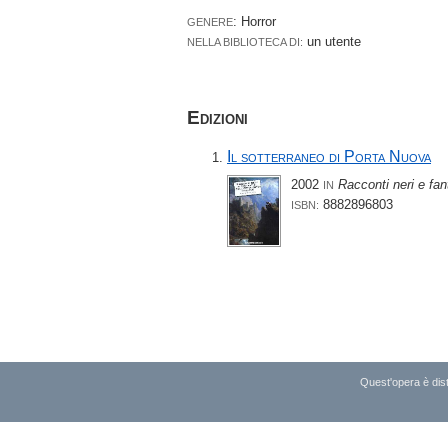
: Horror
GENERE
un utente
NELLA BIBLIOTECA DI:
Edizioni
Il sotterraneo di Porta Nuova
2002
Racconti neri e fant
IN
8882896803
ISBN:
Quest'opera è dist