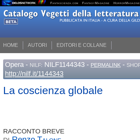
Fantascienza.com
FantasyMagazine
HorrorMagazine
HOME
AUTORI
EDITORI E COLLANE
Opera
-
NILF1144343 -
-
NILF:
PERMALINK
SHOR
http://nilf.it/1144343
La coscienza globale
RACCONTO BREVE
Renzo
Talone
DI