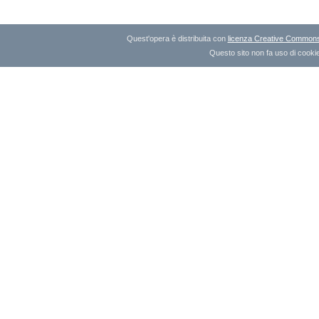
Quest'opera è distribuita con
licenza Creative Commons A
Questo sito non fa uso di cookie 