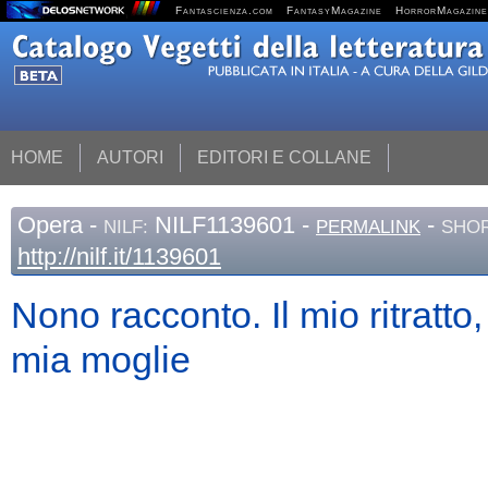
Fantascienza.com
FantasyMagazine
HorrorMagazine
HOME
AUTORI
EDITORI E COLLANE
Opera
-
NILF1139601 -
-
NILF:
PERMALINK
SHOR
http://nilf.it/1139601
Nono racconto. Il mio ritratto
mia moglie