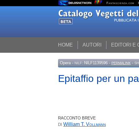
Fantascienza.com
HOME
AUTORI
EDITORI E
Opera
-
NILF1139596 -
-
NILF:
PERMALINK
SH
Epitaffio per un p
RACCONTO BREVE
William T.
Vollmann
DI