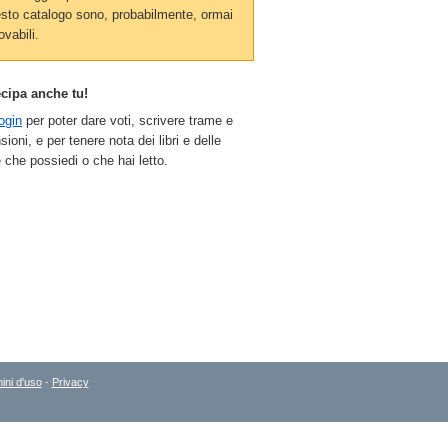
sto catalogo sono, probabilmente, ormai
ovabili.
ecipa anche tu!
ogin
per poter dare voti, scrivere trame e
sioni, e per tenere nota dei libri e delle
 che possiedi o che hai letto.
ini d'uso
-
Privacy