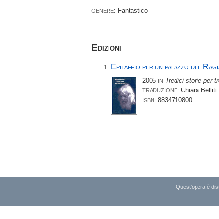
: Fantastico
GENERE
Edizioni
Epitaffio per un palazzo del Ragia
2005
Tredici storie per tr
IN
Chiara Belliti
TRADUZIONE:
8834710800
ISBN:
Quest'opera è dist