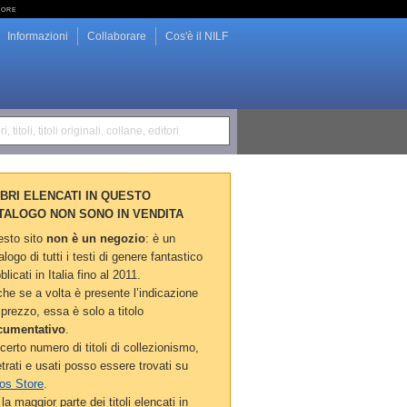
tore
Informazioni
Collaborare
Cos'è il NILF
i, titoli, titoli originali, collane, editori
LIBRI ELENCATI IN QUESTO
TALOGO NON SONO IN VENDITA
sto sito
non è un negozio
: è un
alogo di tutti i testi di genere fantastico
blicati in Italia fino al 2011.
he se a volta è presente l’indicazione
 prezzo, essa è solo a titolo
cumentativo
.
certo numero di titoli di collezionismo,
etrati e usati posso essere trovati su
os Store
.
la maggior parte dei titoli elencati in