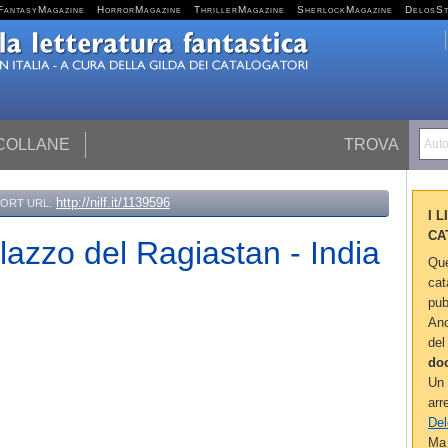
FantasyMagazine
HorrorMagazine
ThrillerMagazine
SherlockMagazine
DelosS
 COLLANE
TROVA
Autor
http://nilf.it/1139596
ORT URL:
I 
CA
alazzo del Ragiastan - India
Que
cat
pub
Anc
del
do
Un 
arr
Del
Ma 