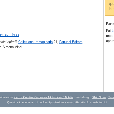
que
intr
Part
Fai
L
stan - India
recen
opere
edici epitaffi
Collezione Immaginario
21,
Fanucci Editore
 e Simona Vinci
ribuita con
licenza Creative Commons Attribuzione 3.0 Italia
. - web design:
Silvio Sosio
-
Term
Questo sito non fa uso di cookie di profilazione - sono utilizzati solo cookie tecnici