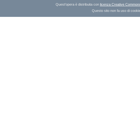
Quest'opera è distribuita con
licenza Creative Commons A
Questo sito non fa uso di cookie 