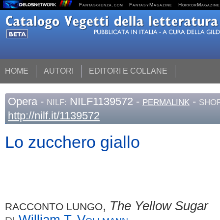
Fantascienza.com
FantasyMagazine
HorrorMagazine
HOME
AUTORI
EDITORI E COLLANE
Opera
-
NILF1139572 -
-
NILF:
PERMALINK
SHOR
http://nilf.it/1139572
Lo zucchero giallo
,
The Yellow Sugar
RACCONTO LUNGO
William T.
Vollmann