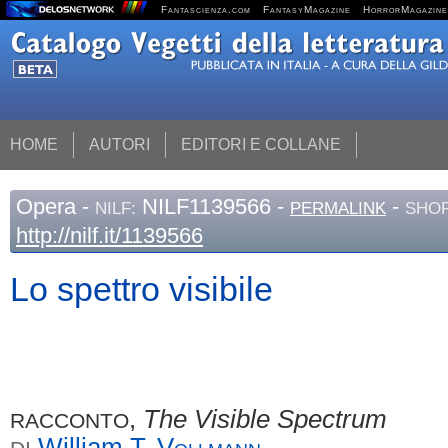
Fantascienza.com
FantasyMagazine
HorrorMagazine
HOME
AUTORI
EDITORI E COLLANE
Opera
-
NILF1139566 -
-
NILF:
PERMALINK
SHOR
http://nilf.it/1139566
Lo spettro visibile
,
The Visible Spectrum
RACCONTO
William T.
Vollmann