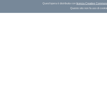
Quest'opera è distribuita con
licenza Creative Commons A
Questo sito non fa uso di cookie 