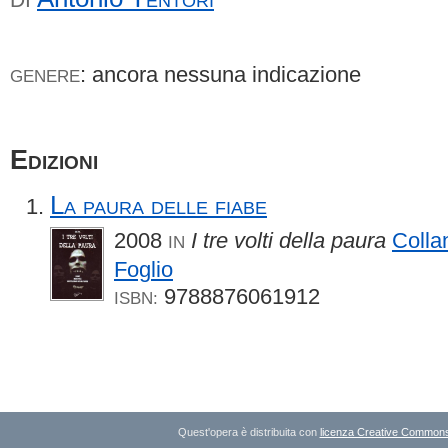
: ancora nessuna indicazione
GENERE
Edizioni
La paura delle fiabe
2008
I tre volti della paura
Colla
IN
Foglio
9788876061912
ISBN:
Quest'opera è distribuita con
licenza Creative Commons A