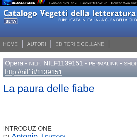
Fantascienza.com
FantasyMagazine
HorrorMagazine
HOME
AUTORI
EDITORI E COLLANE
Opera
-
NILF1139151 -
-
NILF:
PERMALINK
SHOR
http://nilf.it/1139151
La paura delle fiabe
INTRODUZIONE
Antonio
Tentori
DI