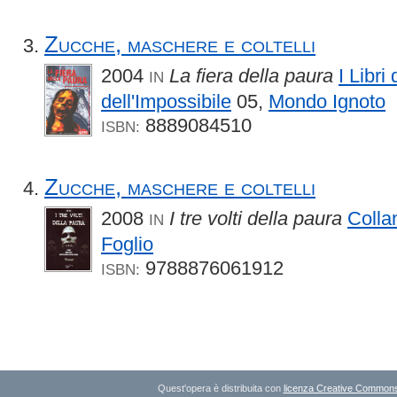
Zucche, maschere e coltelli
2004
La fiera della paura
I Libri
IN
dell'Impossibile
05,
Mondo Ignoto
8889084510
ISBN:
Zucche, maschere e coltelli
2008
I tre volti della paura
Colla
IN
Foglio
9788876061912
ISBN:
Quest'opera è distribuita con
licenza Creative Commons A