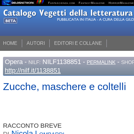
Fantascienza.com
FantasyMagazine
HorrorMagazine
HOME
AUTORI
EDITORI E COLLANE
Opera
-
NILF1138851 -
-
NILF:
PERMALINK
SHOR
http://nilf.it/1138851
Zucche, maschere e coltelli
RACCONTO BREVE
Nicola
Lombardi
DI