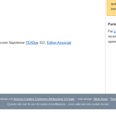
que
intr
Part
Fai
L
recen
opere
essere Napoleone
TEADue
312,
Editori Associati
ribuita con
licenza Creative Commons Attribuzione 3.0 Italia
. - web design:
Silvio Sosio
-
Term
Questo sito non fa uso di cookie di profilazione - sono utilizzati solo cookie tecnici