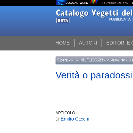
Fantascienza.com
HOME
AUTORI
EDITORI E
Opera
-
NILF1136623 -
-
NILF:
PERMALINK
SH
Verità o paradossi
ARTICOLO
Emilio
Cecchi
DI