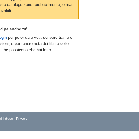
sto catalogo sono, probabilmente, ormai
ovabili.
ecipa anche tu!
ogin
per poter dare voti, scrivere trame e
sioni, e per tenere nota dei libri e delle
 che possiedi o che hai letto.
ini d'uso
-
Privacy