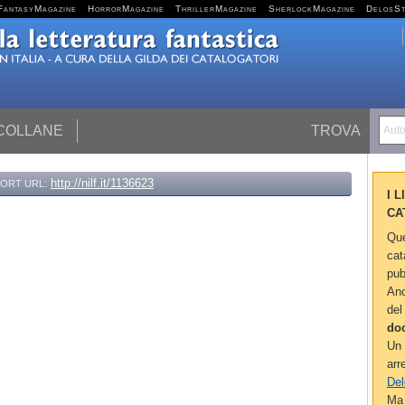
FantasyMagazine
HorrorMagazine
ThrillerMagazine
SherlockMagazine
DelosS
 COLLANE
TROVA
Autor
http://nilf.it/1136623
ORT URL:
I 
CA
Que
cat
pub
Anc
del
do
Un 
arr
Del
Ma 