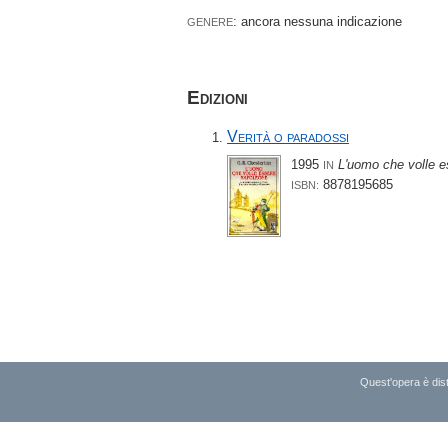
: ancora nessuna indicazione
GENERE
Edizioni
Verità o paradossi
1995
L'uomo che volle 
IN
8878195685
ISBN:
Quest'opera è dist