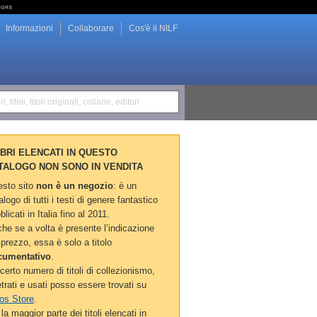
tore
Informazioni
Collaborare
Cos'è il NILF
i, titoli, titoli originali, collane, editori
LIBRI ELENCATI IN QUESTO
TALOGO NON SONO IN VENDITA
sto sito
non è un negozio
: è un
alogo di tutti i testi di genere fantastico
blicati in Italia fino al 2011.
he se a volta è presente l’indicazione
 prezzo, essa è solo a titolo
cumentativo
.
certo numero di titoli di collezionismo,
etrati e usati posso essere trovati su
os Store
.
la maggior parte dei titoli elencati in