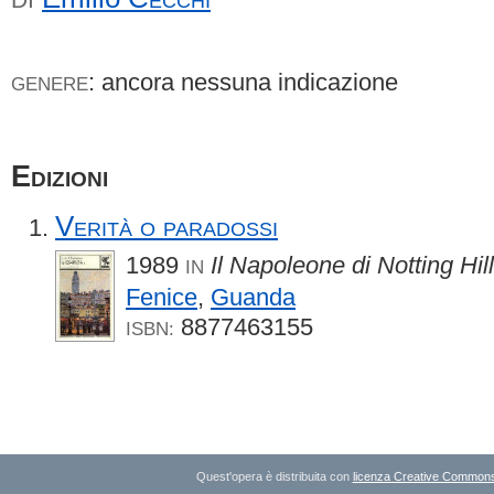
: ancora nessuna indicazione
GENERE
Edizioni
Verità o paradossi
1989
Il Napoleone di Notting Hill
IN
Fenice
,
Guanda
8877463155
ISBN:
Quest'opera è distribuita con
licenza Creative Commons A