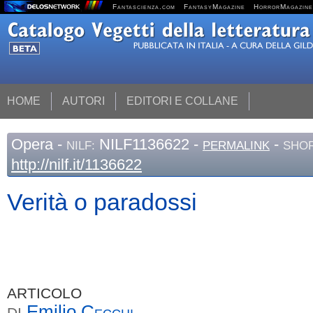
Fantascienza.com
FantasyMagazine
HorrorMagazine
HOME
AUTORI
EDITORI E COLLANE
Opera
-
NILF1136622 -
-
NILF:
PERMALINK
SHOR
http://nilf.it/1136622
Verità o paradossi
ARTICOLO
Emilio
Cecchi
DI