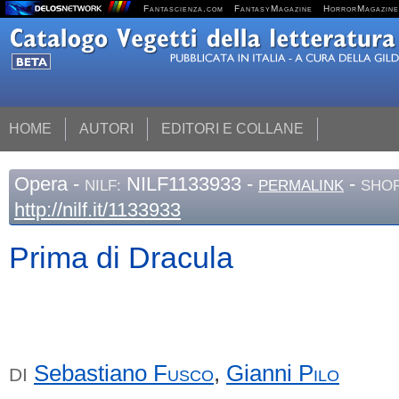
Fantascienza.com
FantasyMagazine
HorrorMagazine
HOME
AUTORI
EDITORI E COLLANE
Opera
-
NILF1133933 -
-
NILF:
PERMALINK
SHOR
http://nilf.it/1133933
Prima di Dracula
Sebastiano
Fusco
,
Gianni
Pilo
DI