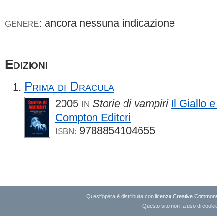
: ancora nessuna indicazione
GENERE
Edizioni
Prima di Dracula
2005
Storie di vampiri
Il Giallo e
IN
Compton Editori
9788854104655
ISBN:
Quest'opera è distribuita con
licenza Creative Commons A
Questo sito non fa uso di cookie 