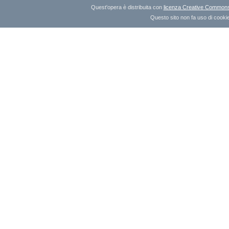
Quest'opera è distribuita con
licenza Creative Commons A
Questo sito non fa uso di cookie 