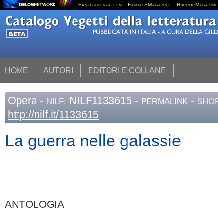
Fantascienza.com
FantasyMagazine
HorrorMagazine
HOME
AUTORI
EDITORI E COLLANE
Opera
-
NILF1133615 -
-
NILF:
PERMALINK
SHOR
http://nilf.it/1133615
La guerra nelle galassie
ANTOLOGIA