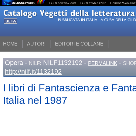
Fantascienza.com
FantasyMagazine
HorrorMagazine
HOME
AUTORI
EDITORI E COLLANE
Opera
-
NILF1132192 -
-
NILF:
PERMALINK
SHOR
http://nilf.it/1132192
I libri di Fantascienza e Fanta
Italia nel 1987