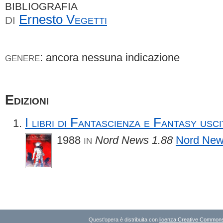
BIBLIOGRAFIA
Ernesto
Vegetti
DI
: ancora nessuna indicazione
GENERE
Edizioni
I libri di Fantascienza e Fantasy usci
1988
Nord News 1.88
Nord Ne
IN
Quest'opera è distribuita con
licenza Creative Commons A