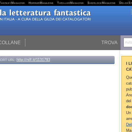
FantasyMagazine
HorrorMagazine
ThrillerMagazine
SherlockMagazine
DelosS
 COLLANE
TROVA
Autor
http://nilf.it/1131793
ORT URL:
I 
CA
Que
cat
pub
Anc
del
do
Un 
arr
Del
Ma 