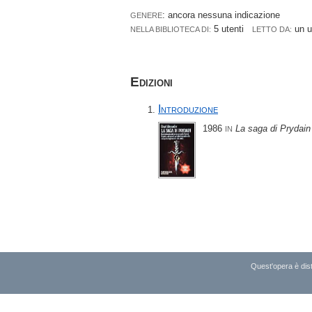
: ancora nessuna indicazione
GENERE
5 utenti
un 
NELLA BIBLIOTECA DI:
LETTO DA:
Edizioni
Introduzione
1986
La saga di Prydain
IN
Quest'opera è dist