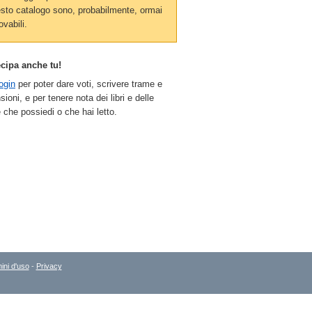
sto catalogo sono, probabilmente, ormai
ovabili.
ecipa anche tu!
ogin
per poter dare voti, scrivere trame e
sioni, e per tenere nota dei libri e delle
 che possiedi o che hai letto.
ini d'uso
-
Privacy