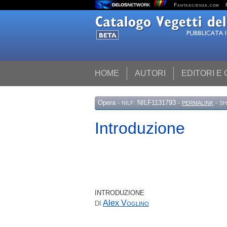
Fantascienza.com
HOME
AUTORI
EDITORI E
Opera
-
NILF1131793 -
-
NILF:
PERMALINK
SH
Introduzione
INTRODUZIONE
Alex
Voglino
DI