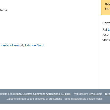
que
intr
utente
Part
Fai
L
recen
opere
Fantacollana
64,
Editrice Nord
ribuita con
licenza Creative Commons Attribuzione 3.0 Italia
. - web design:
Silvio Sosio
-
Term
Questo sito non fa uso di cookie di profilazione - sono utilizzati solo cookie tecnici