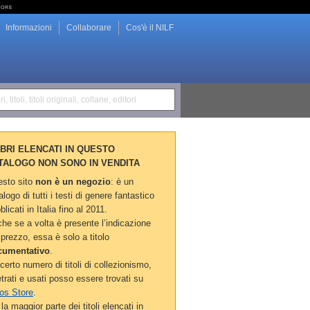
tore
Informazioni
Collaborare
Cos'è il NILF
i, titoli, titoli originali, collane, editori
LIBRI ELENCATI IN QUESTO
TALOGO NON SONO IN VENDITA
sto sito
non è un negozio
: è un
alogo di tutti i testi di genere fantastico
blicati in Italia fino al 2011.
he se a volta è presente l’indicazione
 prezzo, essa è solo a titolo
cumentativo
.
certo numero di titoli di collezionismo,
etrati e usati posso essere trovati su
os Store
.
la maggior parte dei titoli elencati in