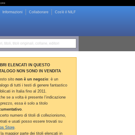
tore
Informazioni
Collaborare
Cos'è il NILF
i, titoli, titoli originali, collane, editori
LIBRI ELENCATI IN QUESTO
TALOGO NON SONO IN VENDITA
sto sito
non è un negozio
: è un
alogo di tutti i testi di genere fantastico
blicati in Italia fino al 2011.
he se a volta è presente l’indicazione
 prezzo, essa è solo a titolo
cumentativo
.
certo numero di titoli di collezionismo,
etrati e usati posso essere trovati su
os Store
.
la maggior parte dei titoli elencati in