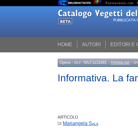
Fantascienza.com
HOME
AUTORI
EDITORI E
Opera
-
NILF1131681 -
-
NILF:
PERMALINK
SH
Informativa. La f
ARTICOLO
Mariangela
Sala
DI