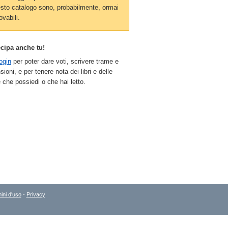
sto catalogo sono, probabilmente, ormai
ovabili.
ecipa anche tu!
ogin
per poter dare voti, scrivere trame e
sioni, e per tenere nota dei libri e delle
 che possiedi o che hai letto.
ini d'uso
-
Privacy