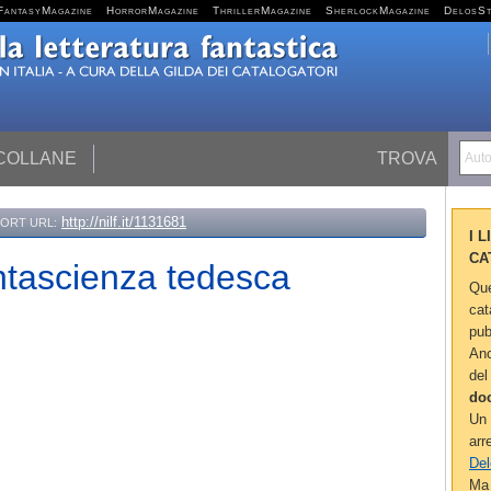
FantasyMagazine
HorrorMagazine
ThrillerMagazine
SherlockMagazine
DelosS
 COLLANE
TROVA
Autor
http://nilf.it/1131681
ORT URL:
I 
CA
antascienza tedesca
Que
cat
pub
Anc
del
do
Un 
arr
Del
Ma 