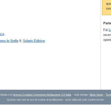
que
intr
Part
Fai
L
sca
recen
opere
erso le Stelle
9,
Solaris Editrice
ribuita con
licenza Creative Commons Attribuzione 3.0 Italia
. - web design:
Silvio Sosio
-
Term
Questo sito non fa uso di cookie di profilazione - sono utilizzati solo cookie tecnici