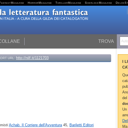
FantasyMagazine
HorrorMagazine
ThrillerMagazine
SherlockMagazine
DelosS
 COLLANE
TROVA
Autor
http://nilf.it/1121703
ORT URL:
I 
CA
Que
cat
pub
Anc
del
do
Un 
arr
Del
imisti
Achab. Il Corriere dell'Avventura
45,
Bariletti Editori
Ma 