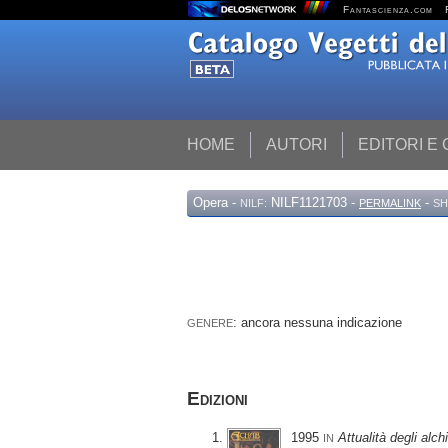
Fantascienza.com
HOME
AUTORI
EDITORI E
Opera
-
NILF1121703 -
-
NILF:
PERMALINK
SH
: ancora nessuna indicazione
GENERE
Edizioni
1995
Attualità degli alch
IN