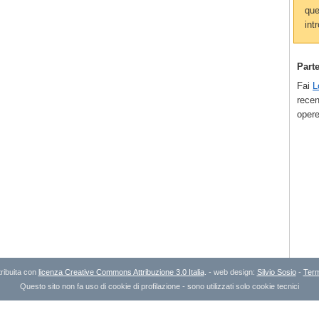
que
intr
Part
Fai
L
recen
opere
ribuita con
licenza Creative Commons Attribuzione 3.0 Italia
. - web design:
Silvio Sosio
-
Term
Questo sito non fa uso di cookie di profilazione - sono utilizzati solo cookie tecnici