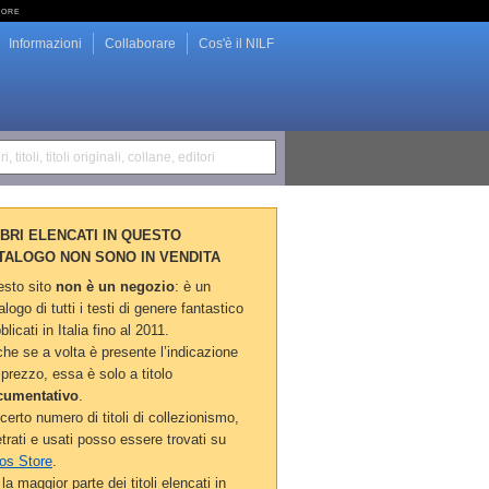
tore
Informazioni
Collaborare
Cos'è il NILF
i, titoli, titoli originali, collane, editori
LIBRI ELENCATI IN QUESTO
TALOGO NON SONO IN VENDITA
sto sito
non è un negozio
: è un
alogo di tutti i testi di genere fantastico
blicati in Italia fino al 2011.
he se a volta è presente l’indicazione
 prezzo, essa è solo a titolo
cumentativo
.
certo numero di titoli di collezionismo,
etrati e usati posso essere trovati su
os Store
.
la maggior parte dei titoli elencati in