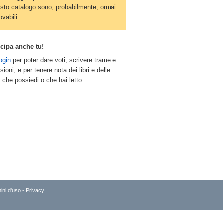
sto catalogo sono, probabilmente, ormai
ovabili.
ecipa anche tu!
ogin
per poter dare voti, scrivere trame e
sioni, e per tenere nota dei libri e delle
 che possiedi o che hai letto.
ini d'uso
-
Privacy