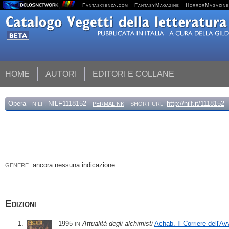
Fantascienza.com
FantasyMagazine
HorrorMagazine
HOME
AUTORI
EDITORI E COLLANE
Opera
-
NILF1118152 -
-
http://nilf.it/1118152
NILF:
PERMALINK
SHORT URL:
: ancora nessuna indicazione
GENERE
Edizioni
1995
Attualità degli alchimisti
Achab. Il Corriere dell'A
IN