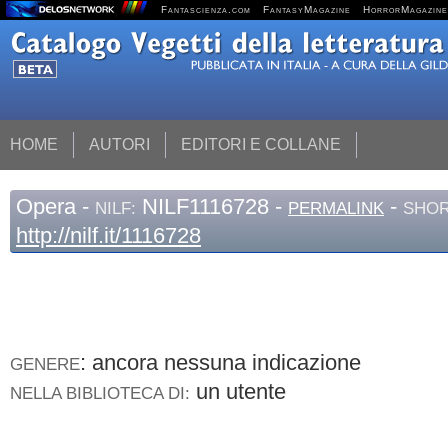
Fantascienza.com
FantasyMagazine
HorrorMagazine
HOME
AUTORI
EDITORI E COLLANE
Opera
-
NILF1116728 -
-
NILF:
PERMALINK
SHOR
http://nilf.it/1116728
: ancora nessuna indicazione
GENERE
un utente
NELLA BIBLIOTECA DI: