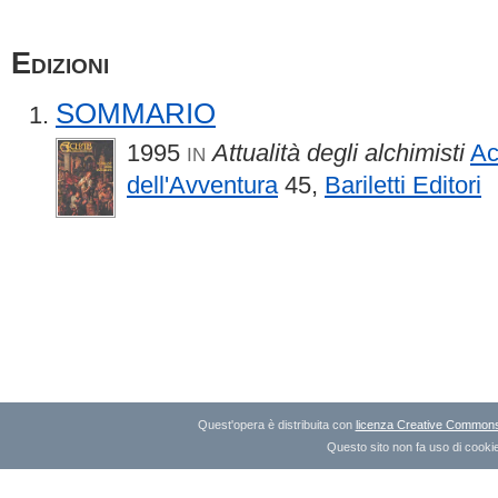
Edizioni
SOMMARIO
1995
Attualità degli alchimisti
Ac
IN
dell'Avventura
45,
Bariletti Editori
Quest'opera è distribuita con
licenza Creative Commons A
Questo sito non fa uso di cookie 