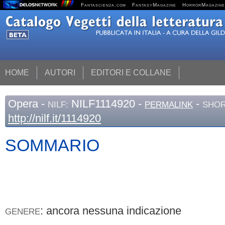
Fantascienza.com
FantasyMagazine
HorrorMagazine
HOME
AUTORI
EDITORI E COLLANE
Opera
-
NILF1114920 -
-
NILF:
PERMALINK
SHOR
http://nilf.it/1114920
SOMMARIO
: ancora nessuna indicazione
GENERE