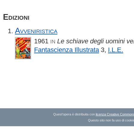
Edizioni
Avveniristica
1961
Le schiave degli uomini ve
IN
Fantascienza Illustrata
3,
I.L.E.
Quest'opera è distribuita con
licenza Creative Commons A
Questo sito non fa uso di cookie 