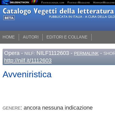
Fantascienza.com
FantasyMagazine
HorrorMagazine
HOME
AUTORI
EDITORI E COLLANE
Opera
-
NILF1112603 -
-
NILF:
PERMALINK
SHOR
http://nilf.it/1112603
Avveniristica
: ancora nessuna indicazione
GENERE