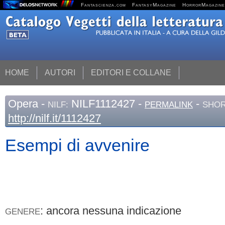
Fantascienza.com
FantasyMagazine
HorrorMagazine
HOME
AUTORI
EDITORI E COLLANE
Opera
-
NILF1112427 -
-
NILF:
PERMALINK
SHOR
http://nilf.it/1112427
Esempi di avvenire
: ancora nessuna indicazione
GENERE