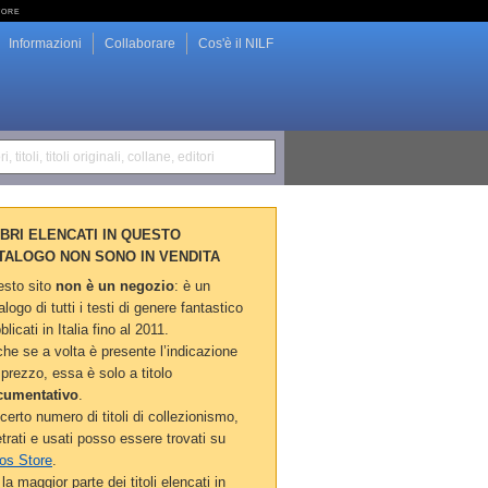
tore
Informazioni
Collaborare
Cos'è il NILF
i, titoli, titoli originali, collane, editori
LIBRI ELENCATI IN QUESTO
TALOGO NON SONO IN VENDITA
sto sito
non è un negozio
: è un
alogo di tutti i testi di genere fantastico
blicati in Italia fino al 2011.
he se a volta è presente l’indicazione
 prezzo, essa è solo a titolo
cumentativo
.
certo numero di titoli di collezionismo,
etrati e usati posso essere trovati su
os Store
.
la maggior parte dei titoli elencati in