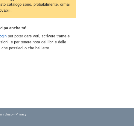
sto catalogo sono, probabilmente, ormai
ovabili.
ecipa anche tu!
ogin
per poter dare voti, scrivere trame e
sioni, e per tenere nota dei libri e delle
 che possiedi o che hai letto.
ini d'uso
-
Privacy