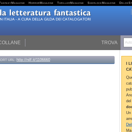
FantasyMagazine
HorrorMagazine
ThrillerMagazine
SherlockMagazine
DelosS
 COLLANE
TROVA
Autor
http://nilf.it/1106660
ORT URL:
I 
CA
Que
cat
pub
Anc
del
do
Un 
arr
Del
Ma 