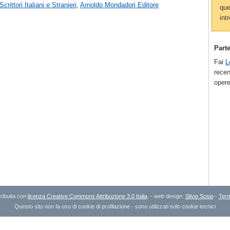
Scrittori Italiani e Stranieri
,
Arnoldo Mondadori Editore
que
intr
Part
Fai
L
recen
opere
ribuita con
licenza Creative Commons Attribuzione 3.0 Italia
. - web design:
Silvio Sosio
-
Term
Questo sito non fa uso di cookie di profilazione - sono utilizzati solo cookie tecnici