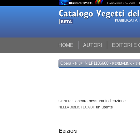
Fantascienza.com
HOME
AUTORI
EDITORI E
Opera
-
NILF1106660 -
-
NILF:
PERMALINK
SH
: ancora nessuna indicazione
GENERE
un utente
NELLA BIBLIOTECA DI:
Edizioni