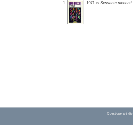
1971
Sessanta racconti
IN
Quest'opera è dist