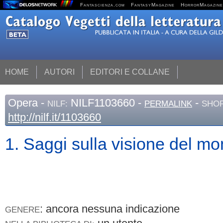
Fantascienza.com
FantasyMagazine
HorrorMagazine
HOME
AUTORI
EDITORI E COLLANE
Opera
-
NILF1103660 -
-
NILF:
PERMALINK
SHOR
http://nilf.it/1103660
1. Saggi sulla visione del m
: ancora nessuna indicazione
GENERE