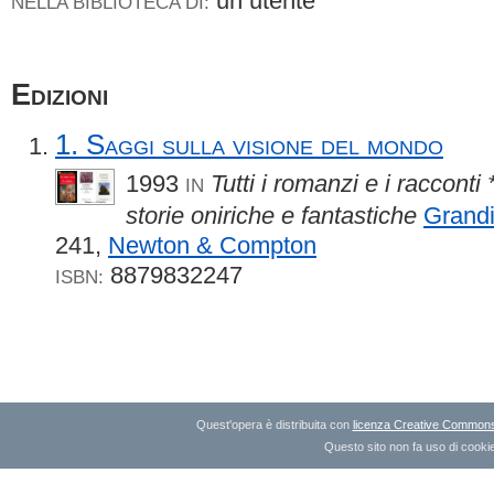
un utente
NELLA BIBLIOTECA DI:
Edizioni
1. Saggi sulla visione del mondo
1993
Tutti i romanzi e i racconti 
IN
storie oniriche e fantastiche
Grandi
241,
Newton & Compton
8879832247
ISBN:
Quest'opera è distribuita con
licenza Creative Commons A
Questo sito non fa uso di cookie 