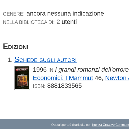
: ancora nessuna indicazione
GENERE
2 utenti
NELLA BIBLIOTECA DI:
Edizioni
Schede sugli autori
1996
I grandi romanzi dell'orrore
IN
Economici: I Mammut
46,
Newton 
8881833565
ISBN:
Quest'opera è distribuita con
licenza Creative Commons A