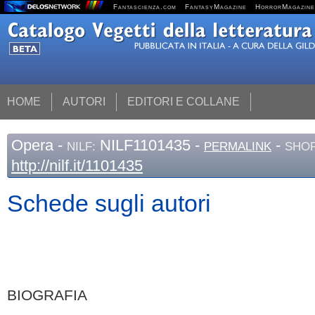
Fantascienza.com
FantasyMagazine
HorrorMagazine
HOME
AUTORI
EDITORI E COLLANE
Opera
-
NILF1101435 -
-
NILF:
PERMALINK
SHOR
http://nilf.it/1101435
Schede sugli autori
BIOGRAFIA