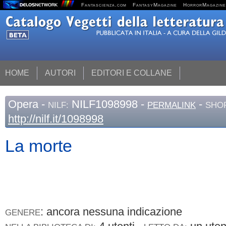
Fantascienza.com
FantasyMagazine
HorrorMagazine
HOME
AUTORI
EDITORI E COLLANE
Opera
-
NILF1098998 -
-
NILF:
PERMALINK
SHOR
http://nilf.it/1098998
La morte
: ancora nessuna indicazione
GENERE