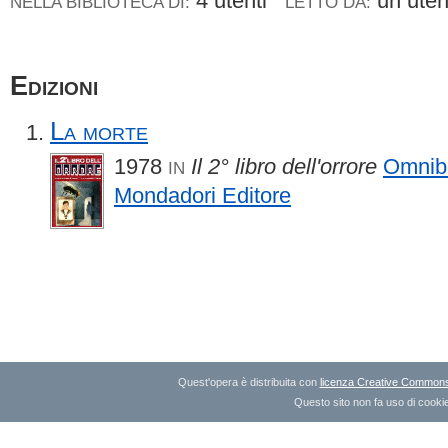
4 utenti
un ute
NELLA BIBLIOTECA DI:
LETTO DA:
Edizioni
La morte
1978
Il 2° libro dell'orrore
Omnib
IN
Mondadori Editore
Quest'opera è distribuita con
licenza Creative Commons A
Questo sito non fa uso di cookie 