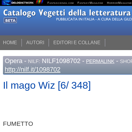
Fantascienza.com
FantasyMagazine
HorrorMagazine
HOME
AUTORI
EDITORI E COLLANE
Opera
-
NILF1098702 -
-
NILF:
PERMALINK
SHOR
http://nilf.it/1098702
Il mago Wiz [6/ 348]
FUMETTO