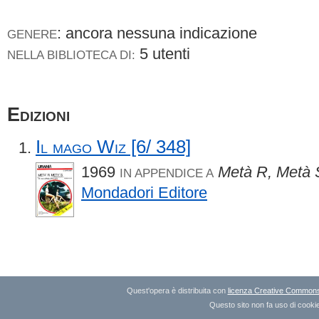
: ancora nessuna indicazione
GENERE
5 utenti
NELLA BIBLIOTECA DI:
Edizioni
Il mago Wiz [6/ 348]
1969
Metà R, Metà 
IN APPENDICE A
Mondadori Editore
Quest'opera è distribuita con
licenza Creative Commons A
Questo sito non fa uso di cookie 