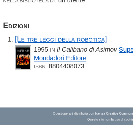
un utente
NELLA BIBLIOTECA DI:
Edizioni
[Le tre leggi della robotica]
1995
Il Calibano di Asimov
Supe
IN
Mondadori Editore
8804408073
ISBN:
Quest'opera è distribuita con
licenza Creative Commons A
Questo sito non fa uso di cookie 