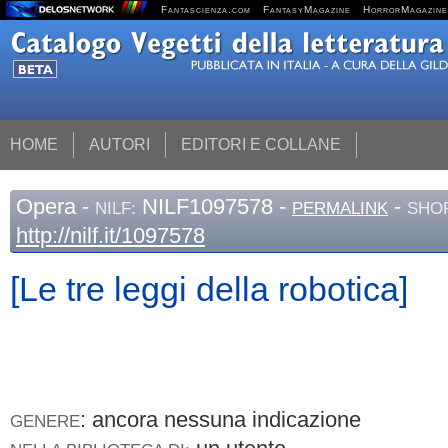
Fantascienza.com
FantasyMagazine
HorrorMagazine
HOME
AUTORI
EDITORI E COLLANE
Opera
-
NILF1097578 -
-
NILF:
PERMALINK
SHOR
http://nilf.it/1097578
[Le tre leggi della robotica]
: ancora nessuna indicazione
GENERE