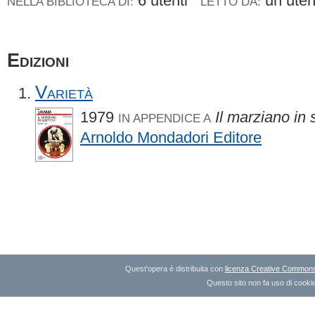
6 utenti
un ute
NELLA BIBLIOTECA DI:
LETTO DA:
Edizioni
Varietà
1979
Il marziano in 
IN APPENDICE A
Arnoldo Mondadori Editore
Quest'opera è distribuita con
licenza Creative Commons A
Questo sito non fa uso di cookie 