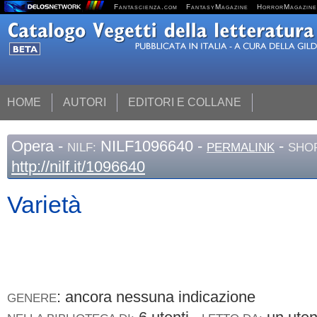
Fantascienza.com
FantasyMagazine
HorrorMagazine
HOME
AUTORI
EDITORI E COLLANE
Opera
-
NILF1096640 -
-
NILF:
PERMALINK
SHOR
http://nilf.it/1096640
Varietà
: ancora nessuna indicazione
GENERE