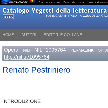
Fantascienza.com
FantasyMagazine
HorrorMagazine
HOME
AUTORI
EDITORI E COLLANE
Opera
-
NILF1095764 -
-
NILF:
PERMALINK
SHOR
http://nilf.it/1095764
Renato Pestriniero
INTRODUZIONE