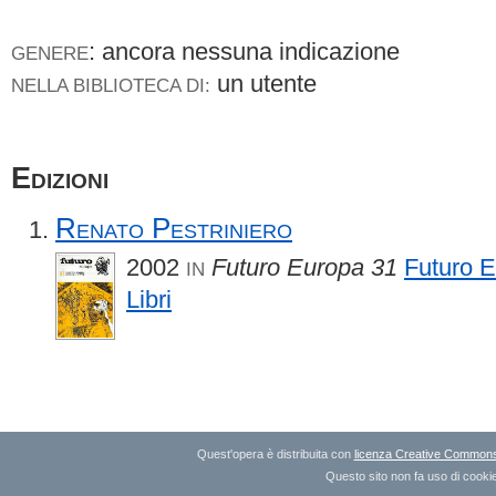
: ancora nessuna indicazione
GENERE
un utente
NELLA BIBLIOTECA DI:
Edizioni
Renato Pestriniero
2002
Futuro Europa 31
Futuro 
IN
Libri
Quest'opera è distribuita con
licenza Creative Commons A
Questo sito non fa uso di cookie 