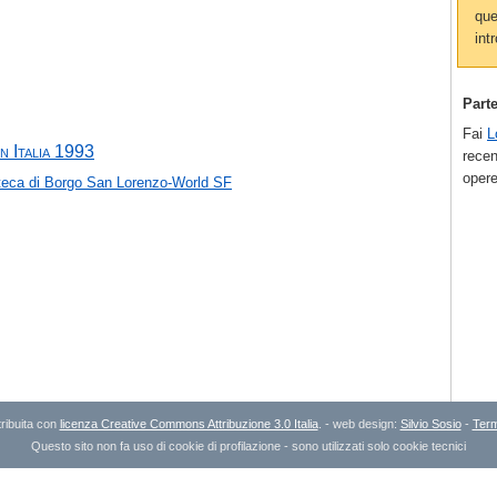
que
intr
Part
Fai
L
n Italia 1993
recen
opere
oteca di Borgo San Lorenzo-World SF
ribuita con
licenza Creative Commons Attribuzione 3.0 Italia
. - web design:
Silvio Sosio
-
Term
Questo sito non fa uso di cookie di profilazione - sono utilizzati solo cookie tecnici