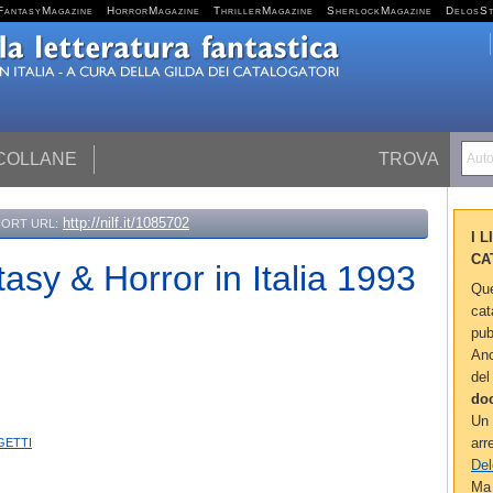
FantasyMagazine
HorrorMagazine
ThrillerMagazine
SherlockMagazine
DelosS
 COLLANE
TROVA
Autor
http://nilf.it/1085702
ORT URL:
I 
CA
asy & Horror in Italia 1993
Que
cat
pub
Anc
del
do
Un 
etti
arr
Del
Ma 