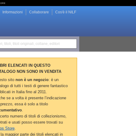
tore
Informazioni
Collaborare
Cos'è il NILF
i, titoli, titoli originali, collane, editori
LIBRI ELENCATI IN QUESTO
TALOGO NON SONO IN VENDITA
sto sito
non è un negozio
: è un
alogo di tutti i testi di genere fantastico
blicati in Italia fino al 2011.
he se a volta è presente l’indicazione
 prezzo, essa è solo a titolo
cumentativo
.
certo numero di titoli di collezionismo,
etrati e usati posso essere trovati su
os Store
.
la maggior parte dei titoli elencati in