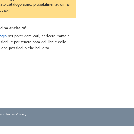
sto catalogo sono, probabilmente, ormai
ovabili.
ecipa anche tu!
ogin
per poter dare voti, scrivere trame e
sioni, e per tenere nota dei libri e delle
 che possiedi o che hai letto.
ini d'uso
-
Privacy