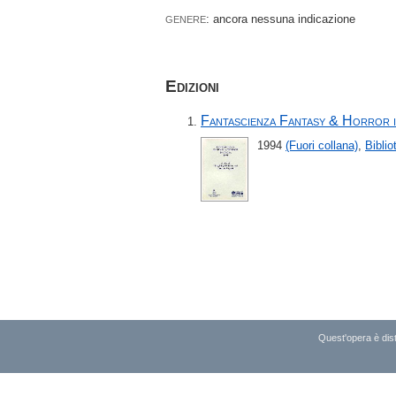
: ancora nessuna indicazione
GENERE
Edizioni
Fantascienza Fantasy & Horror i
1994
(Fuori collana)
,
Bibli
Quest'opera è dist