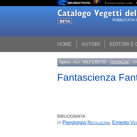
Fantascienza.com
HOME
AUTORI
EDITORI E
Opera
-
NILF1085702 -
-
NILF:
PERMALINK
SH
Fantascienza Fant
BIBLIOGRAFIA
Piergiorgio
Nicolazzini
,
Ernesto
Veg
DI