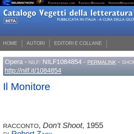
Fantascienza.com
FantasyMagazine
HorrorMagazine
HOME
AUTORI
EDITORI E COLLANE
Opera
-
NILF1084854 -
-
NILF:
PERMALINK
SHOR
http://nilf.it/1084854
Il Monitore
,
Don't Shoot
, 1955
RACCONTO
Robert
Zack