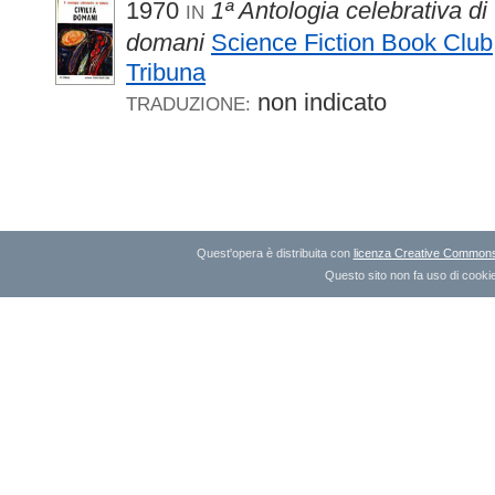
1970
1ª Antologia celebrativa di 
IN
domani
Science Fiction Book Club
Tribuna
non indicato
TRADUZIONE:
Quest'opera è distribuita con
licenza Creative Commons A
Questo sito non fa uso di cookie 