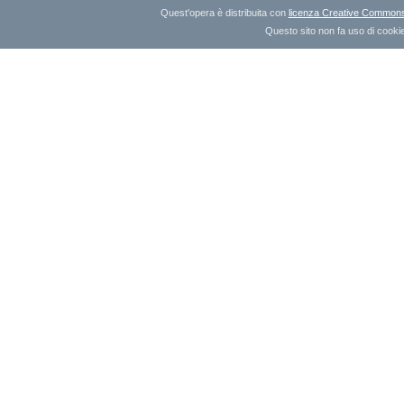
Quest'opera è distribuita con
licenza Creative Commons A
Questo sito non fa uso di cookie 