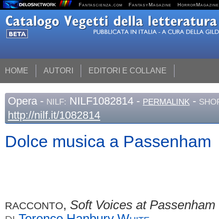
Fantascienza.com
FantasyMagazine
HorrorMagazine
HOME
AUTORI
EDITORI E COLLANE
Opera
-
NILF1082814 -
-
NILF:
PERMALINK
SHOR
http://nilf.it/1082814
Dolce musica a Passenham
,
Soft Voices at Passenham
RACCONTO
Terence Hanbury
White