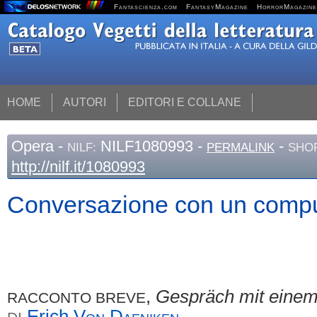
Fantascienza.com
FantasyMagazine
HorrorMagazine
HOME
AUTORI
EDITORI E COLLANE
Opera
-
NILF1080993 -
-
NILF:
PERMALINK
SHOR
http://nilf.it/1080993
Conversazione con un comp
,
Gespräch mit eine
RACCONTO BREVE
Erich
Von Daeniken