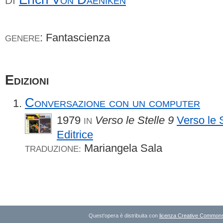
DI
: Fantascienza
GENERE
Edizioni
Conversazione con un computer
1979
Verso le Stelle 9
Verso le 
IN
Editrice
Mariangela Sala
TRADUZIONE:
Quest'opera è distribuita con
licenza Creative Commons A