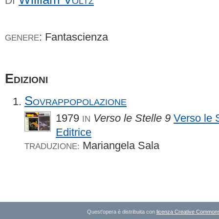
DI
: Fantascienza
GENERE
Edizioni
Sovrappopolazione
1979
Verso le Stelle 9
Verso le 
IN
Editrice
Mariangela Sala
TRADUZIONE:
Quest'opera è distribuita con
licenza Creative Commons A