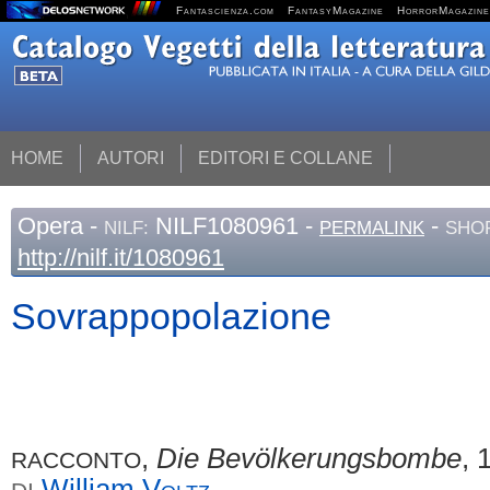
Fantascienza.com
FantasyMagazine
HorrorMagazine
HOME
AUTORI
EDITORI E COLLANE
Opera
-
NILF1080961 -
-
NILF:
PERMALINK
SHOR
http://nilf.it/1080961
Sovrappopolazione
,
Die Bevölkerungsbombe
, 
RACCONTO
William
Voltz