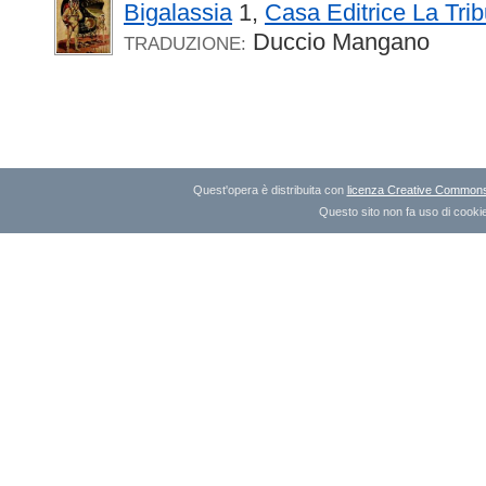
Bigalassia
1,
Casa Editrice La Tri
Duccio Mangano
TRADUZIONE:
Quest'opera è distribuita con
licenza Creative Commons A
Questo sito non fa uso di cookie 