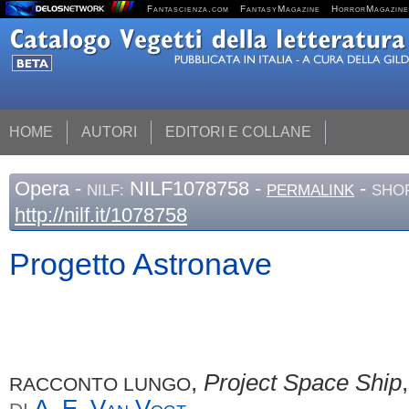
Fantascienza.com
FantasyMagazine
HorrorMagazine
HOME
AUTORI
EDITORI E COLLANE
Opera
-
NILF1078758 -
-
NILF:
PERMALINK
SHOR
http://nilf.it/1078758
Progetto Astronave
,
Project Space Ship
RACCONTO LUNGO
A. E.
Van Vogt