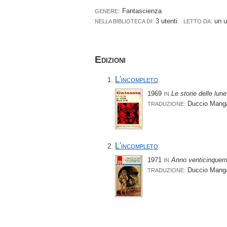
: Fantascienza
GENERE
3 utenti
un 
NELLA BIBLIOTECA DI:
LETTO DA:
Edizioni
L'incompleto
1969
Le storie delle lune
IN
Duccio Mang
TRADUZIONE:
L'incompleto
1971
Anno venticinquemi
IN
Duccio Mang
TRADUZIONE: