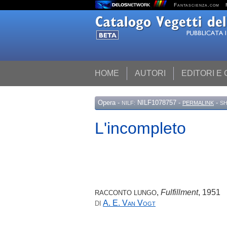
Fantascienza.com
HOME
AUTORI
EDITORI E
Opera
-
NILF1078757 -
-
NILF:
PERMALINK
SH
L'incompleto
,
Fulfillment
, 1951
RACCONTO LUNGO
A. E.
Van Vogt
DI