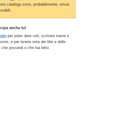
sto catalogo sono, probabilmente, ormai
ovabili.
ecipa anche tu!
ogin
per poter dare voti, scrivere trame e
sioni, e per tenere nota dei libri e delle
 che possiedi o che hai letto.