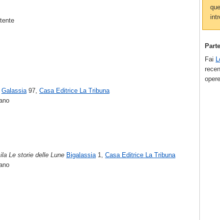
que
intr
utente
Part
Fai
L
recen
opere
Galassia
97,
Casa Editrice La Tribuna
ano
la Le storie delle Lune
Bigalassia
1,
Casa Editrice La Tribuna
ano