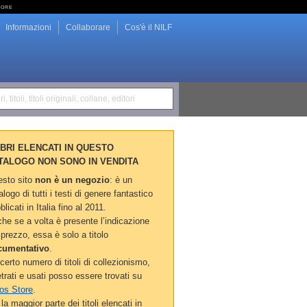
tore
Informazioni
Collaborare
Cos'è il NILF
i, titoli, titoli originali, collane, editori
LIBRI ELENCATI IN QUESTO
TALOGO NON SONO IN VENDITA
sto sito
non è un negozio
: è un
alogo di tutti i testi di genere fantastico
blicati in Italia fino al 2011.
he se a volta è presente l’indicazione
 prezzo, essa è solo a titolo
cumentativo
.
certo numero di titoli di collezionismo,
etrati e usati posso essere trovati su
os Store
.
la maggior parte dei titoli elencati in