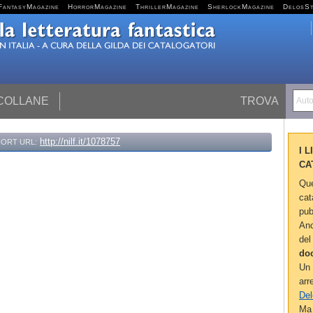
FantasyMagazine
HorrorMagazine
ThrillerMagazine
SherlockMagazine
DelosS
 COLLANE
TROVA
Autor
http://nilf.it/1078757
ORT URL:
I 
CA
Que
cat
pub
Anc
del
do
Un 
arr
Del
Ma 