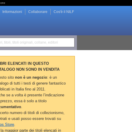
tore
Informazioni
Collaborare
Cos'è il NILF
i, titoli, titoli originali, collane, editori
LIBRI ELENCATI IN QUESTO
TALOGO NON SONO IN VENDITA
sto sito
non è un negozio
: è un
alogo di tutti i testi di genere fantastico
blicati in Italia fino al 2011.
he se a volta è presente l’indicazione
 prezzo, essa è solo a titolo
cumentativo
.
certo numero di titoli di collezionismo,
etrati e usati posso essere trovati su
os Store
.
la maggior parte dei titoli elencati in