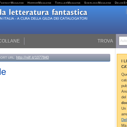
FantasyMagazine
HorrorMagazine
ThrillerMagazine
SherlockMagazine
DelosS
 COLLANE
TROVA
Autor
http://nilf.it/1077840
ORT URL:
I 
CA
le
Que
cat
pub
Anc
del
do
Un 
arr
Del
Ma 