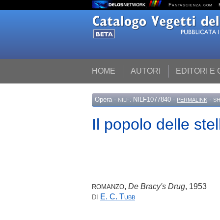
Fantascienza.com
HOME
AUTORI
EDITORI E
Opera
-
NILF1077840 -
-
NILF:
PERMALINK
SH
Il popolo delle stel
,
De Bracy's Drug
, 1953
ROMANZO
E. C.
Tubb
DI