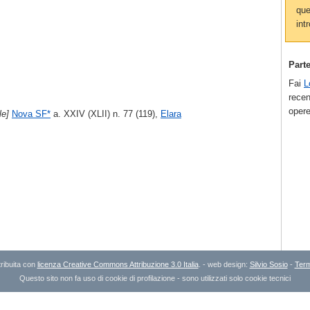
que
intr
Part
Fai
L
recen
opere
le]
Nova SF*
a. XXIV (XLII) n. 77 (119),
Elara
ribuita con
licenza Creative Commons Attribuzione 3.0 Italia
. - web design:
Silvio Sosio
-
Term
Questo sito non fa uso di cookie di profilazione - sono utilizzati solo cookie tecnici