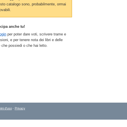
sto catalogo sono, probabilmente, ormai
ovabili.
ecipa anche tu!
ogin
per poter dare voti, scrivere trame e
sioni, e per tenere nota dei libri e delle
 che possiedi o che hai letto.
ini d'uso
-
Privacy