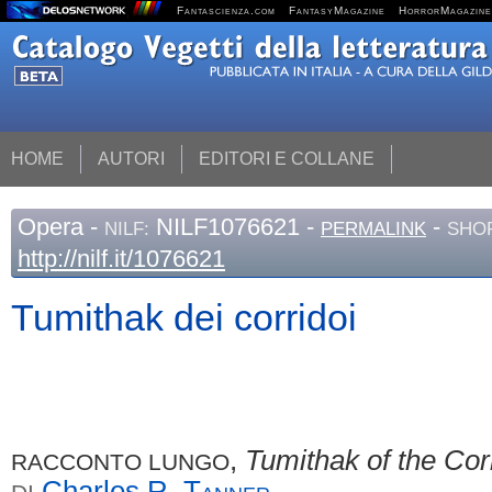
Fantascienza.com
FantasyMagazine
HorrorMagazine
HOME
AUTORI
EDITORI E COLLANE
Opera
-
NILF1076621 -
-
NILF:
PERMALINK
SHOR
http://nilf.it/1076621
Tumithak dei corridoi
,
Tumithak of the Cor
RACCONTO LUNGO
Charles R.
Tanner