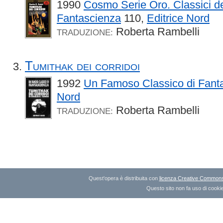
1990
Cosmo Serie Oro. Classici de
Fantascienza
110,
Editrice Nord
Roberta Rambelli
TRADUZIONE:
Tumithak dei corridoi
1992
Un Famoso Classico di Fant
Nord
Roberta Rambelli
TRADUZIONE:
Quest'opera è distribuita con
licenza Creative Commons A
Questo sito non fa uso di cookie 