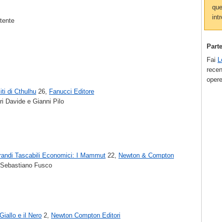
que
intr
utente
Part
Fai
L
recen
opere
iti di Cthulhu
26,
Fanucci Editore
ri Davide e Gianni Pilo
randi Tascabili Economici: I Mammut
22,
Newton & Compton
 Sebastiano Fusco
 Giallo e il Nero
2,
Newton Compton Editori