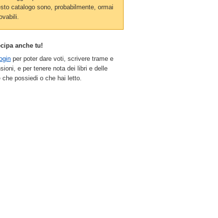
sto catalogo sono, probabilmente, ormai
ovabili.
ecipa anche tu!
ogin
per poter dare voti, scrivere trame e
sioni, e per tenere nota dei libri e delle
 che possiedi o che hai letto.