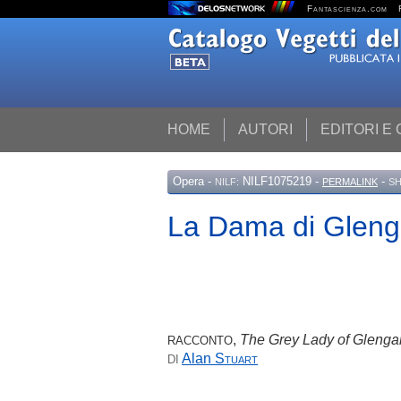
Fantascienza.com
HOME
AUTORI
EDITORI E
Opera
-
NILF1075219 -
-
NILF:
PERMALINK
SH
La Dama di Gleng
,
The Grey Lady of Glengar
RACCONTO
Alan
Stuart
DI