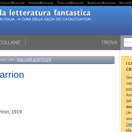
FantasyMagazine
HorrorMagazine
ThrillerMagazine
SherlockMagazine
DelosS
 COLLANE
TROVA
Autor
http://nilf.it/1075219
ORT URL:
I 
CA
arrion
Que
cat
pub
Anc
del
do
rion
, 1919
Un 
arr
Del
Ma 