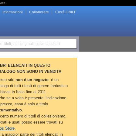
tore
Informazioni
Collaborare
Cos'è il NILF
i, titoli, titoli originali, collane, editori
LIBRI ELENCATI IN QUESTO
TALOGO NON SONO IN VENDITA
sto sito
non è un negozio
: è un
alogo di tutti i testi di genere fantastico
blicati in Italia fino al 2011.
he se a volta è presente l’indicazione
 prezzo, essa è solo a titolo
cumentativo
.
certo numero di titoli di collezionismo,
etrati e usati posso essere trovati su
os Store
.
la maggior parte dei titoli elencati in