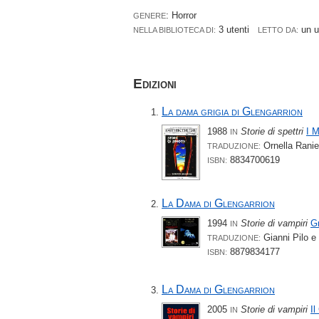
: Horror
GENERE
3 utenti
un 
NELLA BIBLIOTECA DI:
LETTO DA:
Edizioni
La dama grigia di Glengarrion
1988
Storie di spettri
I M
IN
Ornella Ranie
TRADUZIONE:
8834700619
ISBN:
La Dama di Glengarrion
1994
Storie di vampiri
G
IN
Gianni Pilo e
TRADUZIONE:
8879834177
ISBN:
La Dama di Glengarrion
2005
Storie di vampiri
Il
IN