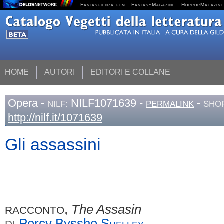
Fantascienza.com
FantasyMagazine
HorrorMagazine
HOME
AUTORI
EDITORI E COLLANE
Opera
-
NILF1071639 -
-
NILF:
PERMALINK
SHOR
http://nilf.it/1071639
Gli assassini
,
The Assasin
RACCONTO
Percy Bysshe
Shelley