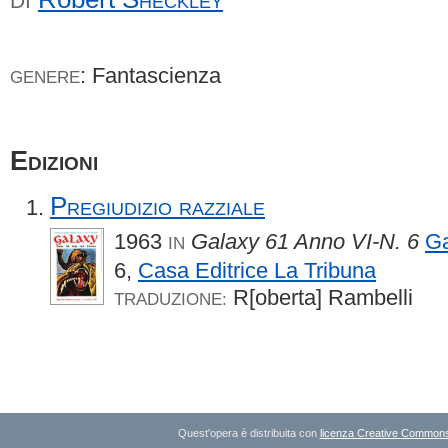
DI
: Fantascienza
GENERE
Edizioni
Pregiudizio razziale
1963
Galaxy 61 Anno VI-N. 6
Ga
IN
6,
Casa Editrice La Tribuna
R[oberta] Rambelli
TRADUZIONE:
Quest'opera è distribuita con
licenza Creative Commons A