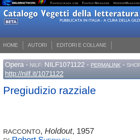
Fantascienza.com
FantasyMagazine
HorrorMagazine
HOME
AUTORI
EDITORI E COLLANE
Opera
-
NILF1071122 -
-
NILF:
PERMALINK
SHOR
http://nilf.it/1071122
Pregiudizio razziale
,
Holdout
, 1957
RACCONTO
Robert
Sheckley