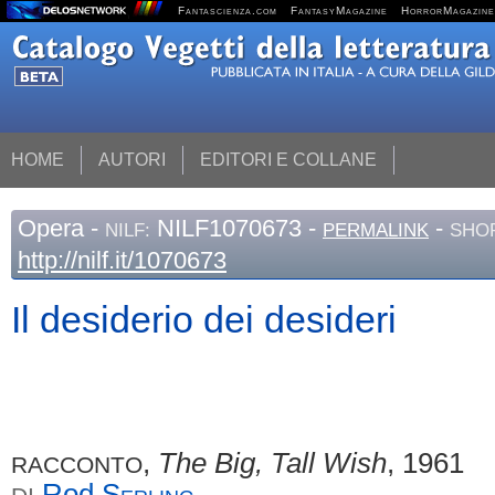
Fantascienza.com
FantasyMagazine
HorrorMagazine
HOME
AUTORI
EDITORI E COLLANE
Opera
-
NILF1070673 -
-
NILF:
PERMALINK
SHOR
http://nilf.it/1070673
Il desiderio dei desideri
,
The Big, Tall Wish
, 1961
RACCONTO
Rod
Serling