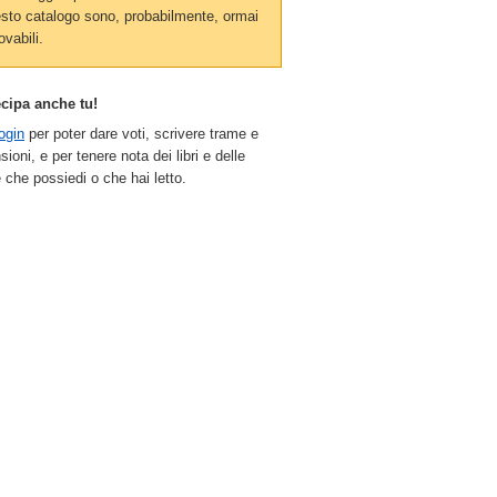
sto catalogo sono, probabilmente, ormai
ovabili.
ecipa anche tu!
ogin
per poter dare voti, scrivere trame e
sioni, e per tenere nota dei libri e delle
 che possiedi o che hai letto.