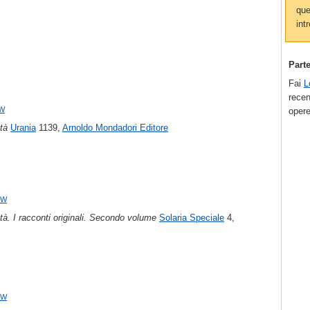
que
intr
Part
Fai
L
recen
w
opere
ltà
Urania
1139,
Arnoldo Mondadori Editore
ew
altà. I racconti originali. Secondo volume
Solaria Speciale
4,
ew