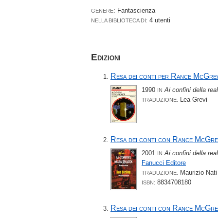
: Fantascienza
GENERE
4 utenti
NELLA BIBLIOTECA DI:
Edizioni
Resa dei conti per Rance McGre
1990
Ai confini della rea
IN
Lea Grevi
TRADUZIONE:
Resa dei conti con Rance McGr
2001
Ai confini della re
IN
Fanucci Editore
Maurizio Nati
TRADUZIONE:
8834708180
ISBN:
Resa dei conti con Rance McGr