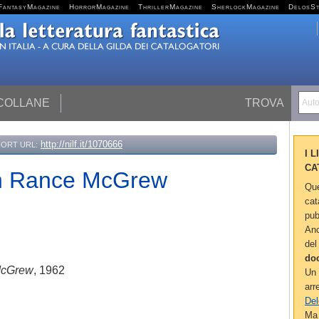
FantasyMagazine
HorrorMagazine
ThrillerMagazine
SherlockMagazine
DelosS
 COLLANE
TROVA
Autor
http://nilf.it/1070666
ORT URL:
I 
CA
on Rance McGrew
Que
cat
pub
Anc
del
do
McGrew
, 1962
Un 
arr
Del
Ma 