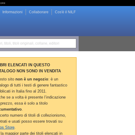
tore
Informazioni
Collaborare
Cos'è il NILF
i, titoli, titoli originali, collane, editori
LIBRI ELENCATI IN QUESTO
TALOGO NON SONO IN VENDITA
sto sito
non è un negozio
: è un
alogo di tutti i testi di genere fantastico
blicati in Italia fino al 2011.
he se a volta è presente l’indicazione
 prezzo, essa è solo a titolo
cumentativo
.
certo numero di titoli di collezionismo,
etrati e usati posso essere trovati su
os Store
.
la maggior parte dei titoli elencati in