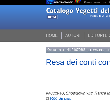
Fantascienza.com
HOME
AUTORI
EDITORI E
Opera
-
NILF1070666 -
-
NILF:
PERMALINK
SH
Resa dei conti c
,
Showdown with Rance 
RACCONTO
Rod
Serling
DI