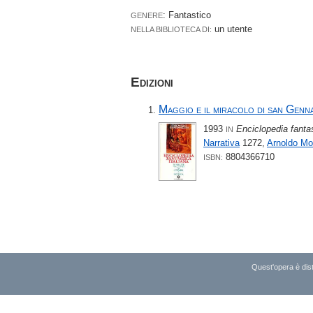
: Fantastico
GENERE
un utente
NELLA BIBLIOTECA DI:
Edizioni
Maggio e il miracolo di san Genn
1993
Enciclopedia fantas
IN
Narrativa
1272,
Arnoldo Mo
8804366710
ISBN:
Quest'opera è dist