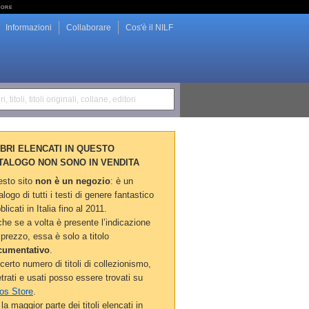
tore
Informazioni
Collaborare
Cos'è il NILF
i, titoli, titoli originali, collane, editori
LIBRI ELENCATI IN QUESTO
TALOGO NON SONO IN VENDITA
sto sito
non è un negozio
: è un
alogo di tutti i testi di genere fantastico
blicati in Italia fino al 2011.
he se a volta è presente l’indicazione
 prezzo, essa è solo a titolo
cumentativo
.
certo numero di titoli di collezionismo,
etrati e usati posso essere trovati su
os Store
.
la maggior parte dei titoli elencati in