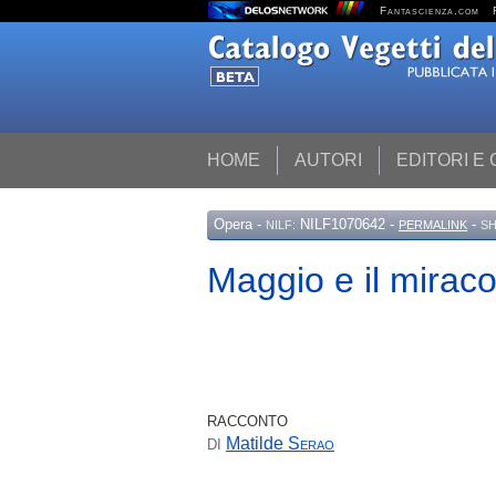
Fantascienza.com
HOME
AUTORI
EDITORI E
Opera
-
NILF1070642 -
-
NILF:
PERMALINK
SH
Maggio e il mirac
RACCONTO
Matilde
Serao
DI