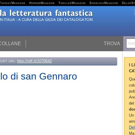
FantasyMagazine
HorrorMagazine
ThrillerMagazine
SherlockMagazine
DelosS
 COLLANE
TROVA
Autor
http://nilf.it/1070642
ORT URL:
I 
CA
olo di san Gennaro
Que
cat
pub
Anc
del
do
Un 
arr
Del
Ma 