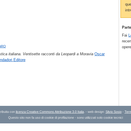
que
intr
Part
Fai
L
recen
aro
opere
tica italiana. Ventisette racconti da Leopardi a Moravia
Oscar
ndadori Editore
ribuita con
licenza Creative Commons Attribuzione 3.0 Italia
. - web design:
Silvio Sosio
-
Term
Questo sito non fa uso di cookie di profilazione - sono utilizzati solo cookie tecnici