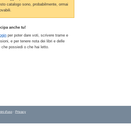
sto catalogo sono, probabilmente, ormai
ovabili.
ecipa anche tu!
ogin
per poter dare voti, scrivere trame e
sioni, e per tenere nota dei libri e delle
 che possiedi o che hai letto.
ini d'uso
-
Privacy