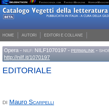
Fantascienza.com
FantasyMagazine
HorrorMagazine
HOME
AUTORI
EDITORI E COLLANE
Opera
-
NILF1070197 -
-
NILF:
PERMALINK
SHOR
http://nilf.it/1070197
EDITORIALE
Mauro
Scarpelli
DI