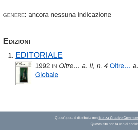
: ancora nessuna indicazione
GENERE
Edizioni
EDITORIALE
1992
Oltre… a. II, n. 4
Oltre…
a.
IN
Globale
Quest'opera è distribuita con
licenza Creative Commons A
Questo sito non fa uso di cookie 