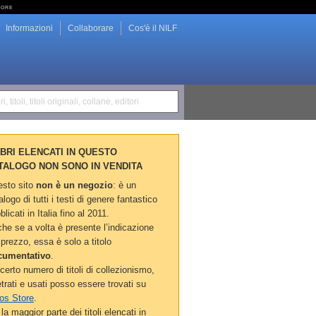
tore
Informazioni
Collaborare
Cos'è il NILF
i, titoli, titoli originali, collane, editori
LIBRI ELENCATI IN QUESTO
TALOGO NON SONO IN VENDITA
sto sito
non è un negozio
: è un
alogo di tutti i testi di genere fantastico
blicati in Italia fino al 2011.
he se a volta è presente l’indicazione
 prezzo, essa è solo a titolo
cumentativo
.
certo numero di titoli di collezionismo,
etrati e usati posso essere trovati su
os Store
.
la maggior parte dei titoli elencati in