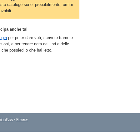
sto catalogo sono, probabilmente, ormai
ovabili.
ecipa anche tu!
ogin
per poter dare voti, scrivere trame e
sioni, e per tenere nota dei libri e delle
 che possiedi o che hai letto.
ini d'uso
-
Privacy