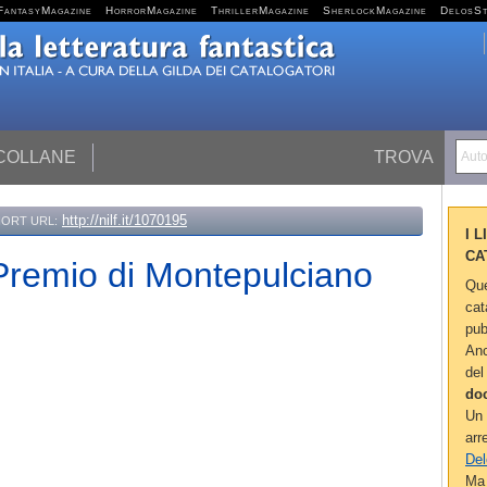
FantasyMagazine
HorrorMagazine
ThrillerMagazine
SherlockMagazine
DelosS
 COLLANE
TROVA
Autor
http://nilf.it/1070195
ORT URL:
I 
CA
 Premio di Montepulciano
Que
cat
pub
Anc
del
do
Un 
arr
Del
Ma 