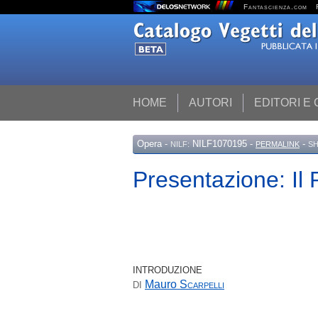
Fantascienza.com
HOME
AUTORI
EDITORI E
Opera
-
NILF1070195 -
-
NILF:
PERMALINK
SH
Presentazione: Il
INTRODUZIONE
Mauro
Scarpelli
DI