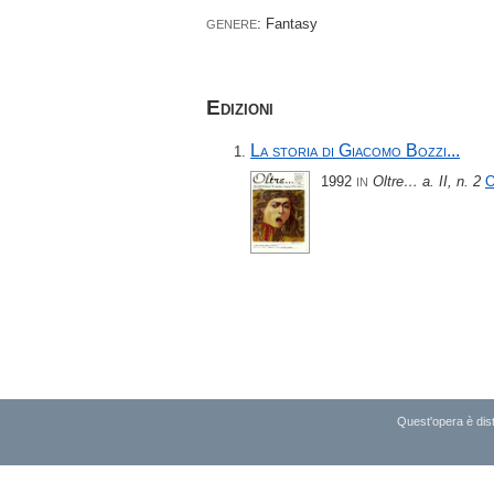
: Fantasy
GENERE
Edizioni
La storia di Giacomo Bozzi...
1992
Oltre… a. II, n. 2
O
IN
Quest'opera è dist