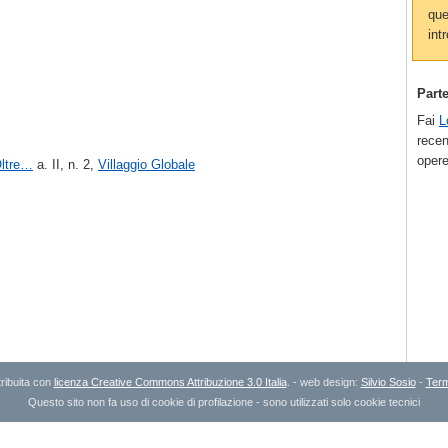
que
intr
Part
Fai
L
recen
opere
ltre…
a. II, n. 2,
Villaggio Globale
ribuita con
licenza Creative Commons Attribuzione 3.0 Italia
. - web design:
Silvio Sosio
-
Term
Questo sito non fa uso di cookie di profilazione - sono utilizzati solo cookie tecnici