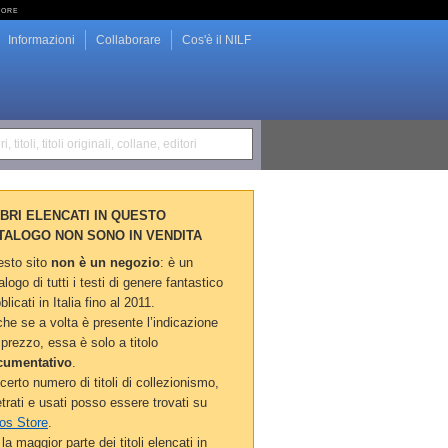
tore
Informazioni
Collaborare
Cos'è il NILF
i, titoli, titoli originali, collane, editori
LIBRI ELENCATI IN QUESTO
TALOGO NON SONO IN VENDITA
sto sito
non è un negozio
: è un
alogo di tutti i testi di genere fantastico
blicati in Italia fino al 2011.
he se a volta è presente l’indicazione
 prezzo, essa è solo a titolo
cumentativo
.
certo numero di titoli di collezionismo,
etrati e usati posso essere trovati su
os Store
.
la maggior parte dei titoli elencati in