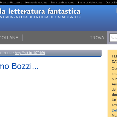
FantasyMagazine
HorrorMagazine
ThrillerMagazine
SherlockMagazine
DelosS
 COLLANE
TROVA
Autor
http://nilf.it/1070169
ORT URL:
I 
CA
mo Bozzi...
Que
cat
pub
Anc
del
do
Un 
arr
Del
Ma 