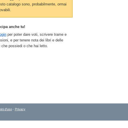
sto catalogo sono, probabilmente, ormai
ovabili.
ecipa anche tu!
ogin
per poter dare voti, scrivere trame e
sioni, e per tenere nota dei libri e delle
 che possiedi o che hai letto.
ini d'uso
-
Privacy