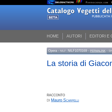
Fantascienza.com
HOME
AUTORI
EDITORI E
Opera
-
NILF1070169 -
-
NILF:
PERMALINK
SH
La storia di Giaco
RACCONTO
Mauro
Scarpelli
DI