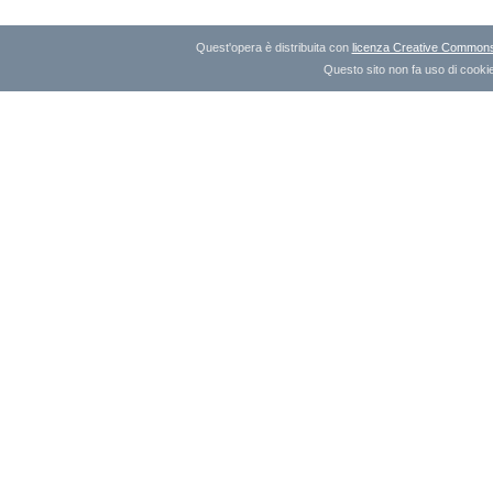
Quest'opera è distribuita con
licenza Creative Commons A
Questo sito non fa uso di cookie 