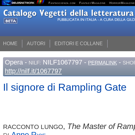
Fantascienza.com
FantasyMagazine
HorrorMagazine
HOME
AUTORI
EDITORI E COLLANE
Opera
-
NILF1067797 -
-
NILF:
PERMALINK
SHOR
http://nilf.it/1067797
Il signore di Rampling Gate
,
The Master of Ramp
RACCONTO LUNGO
Anne
Rice