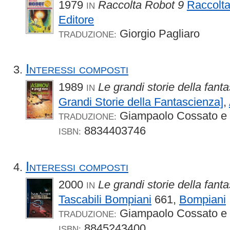
1979
Raccolta Robot 9
Raccolt
IN
Editore
Giorgio Pagliaro
TRADUZIONE:
Interessi composti
1989
Le grandi storie della fant
IN
Grandi Storie della Fantascienza]
,
Giampaolo Cossato e 
TRADUZIONE:
8834403746
ISBN:
Interessi composti
2000
Le grandi storie della fant
IN
Tascabili Bompiani
661,
Bompiani
Giampaolo Cossato e 
TRADUZIONE:
8845243400
ISBN: