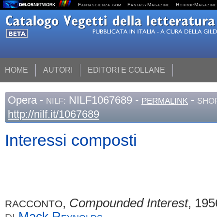
Fantascienza.com
FantasyMagazine
HorrorMagazine
HOME
AUTORI
EDITORI E COLLANE
Opera
-
NILF1067689 -
-
NILF:
PERMALINK
SHOR
http://nilf.it/1067689
Interessi composti
,
Compounded Interest
, 195
RACCONTO
Mack
Reynolds