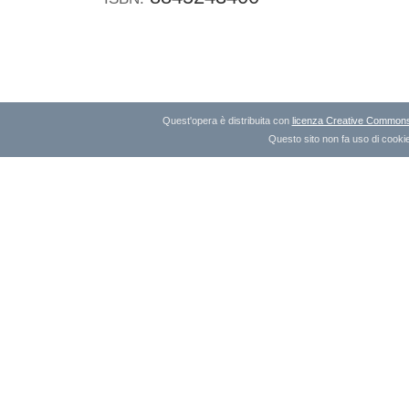
Quest'opera è distribuita con
licenza Creative Commons A
Questo sito non fa uso di cookie 